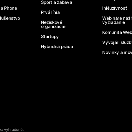
Šport a zábava
ia Phone
Inkluzívnosť
Prvá línia
slušenstvo
Webináre naži
Neziskové
vyžiadanie
organizácie
Komunita We
Startupy
Vývojári služ
Hybridná práca
Novinky a ino
áva vyhradené.