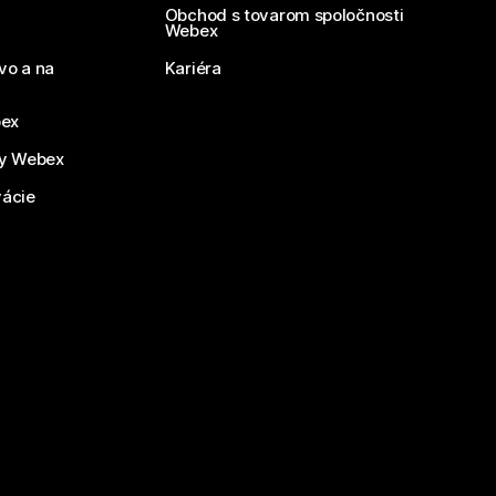
Obchod s tovarom spoločnosti
Webex
vo a na
Kariéra
bex
by Webex
vácie