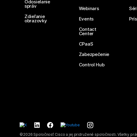
Odosielanie
správ
Webinars
Sér
Zdieľanie
Events
Prí
obrazovky
Contact
Center
CPaaS
Zabezpečenie
Control Hub
©
2026
Spoločnosť Cisco a jej pridružené spoločnosti. Všetky pr