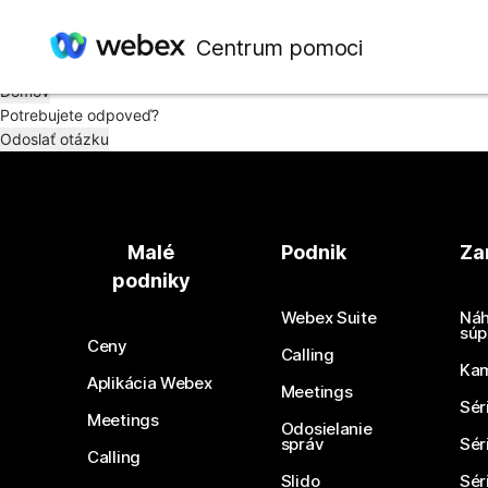
Tak toto je nepríjemné. Zdá sa, že nevieme nájsť článok, ktorý hľadá
Centrum pomoci
Skúste domovskú stránku alebo hľadajte znova.
Domov
Potrebujete odpoveď?
Odoslať otázku
Malé
Podnik
Za
podniky
Webex Suite
Náh
súp
Ceny
Calling
Ka
Aplikácia Webex
Meetings
Sér
Meetings
Odosielanie
správ
Sér
Calling
Slido
Sér