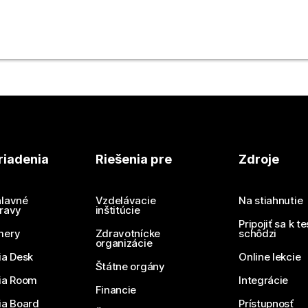
te.
riadenia
Riešenia pre
Zdroje
lavné
Vzdelávacie
Na stiahnutie
ravy
inštitúcie
Pripojiť sa k t
mery
Zdravotnícke
schôdzi
organizácie
ia Desk
Online lekcie
Štátne orgány
ia Room
Integrácie
Financie
ia Board
Prístupnosť