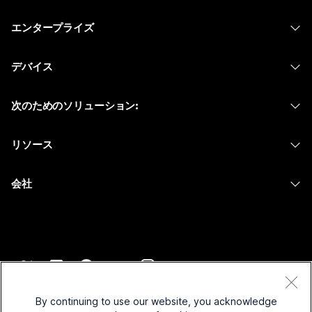
価格
エンタープライズ
Webex アプリ
Webex スイート
デバイス
Meetings
Calling
ヘッドセット
Calling
次のためのソリューション:
Meetings
カメラ
メッセージング
教育
メッセージング
リソース
Desk シリーズ
画面共有
ヘルスケア
Slido
ダウンロード
Room シリーズ
会社
行政
ウェビナー
テストミーティングに参加
Board シリーズ
Cisco
財務
Events
オンラインクラス
Phone シリーズ
サポートへお問い合わせ
スポーツとエンターテインメント
Contact Center
インテグレーション
アクセサリ
セールスに問い合わせ
フロントライン
CPaaS
アクセシビリティ
利用規約
Webex Blog
非営利
セキュリティ
By continuing to use our website, you acknowledge
インクルージョン
プライバシーステートメント