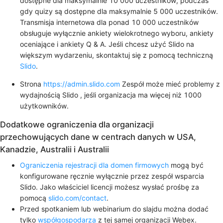
dostępne dla maksymalnie 10 000 uczestników, podczas
gdy quizy są dostępne dla maksymalnie 5 000 uczestników.
Transmisja internetowa dla ponad 10 000 uczestników
obsługuje wyłącznie ankiety wielokrotnego wyboru, ankiety
oceniające i ankiety Q & A. Jeśli chcesz użyć Slido na
większym wydarzeniu, skontaktuj się z pomocą techniczną
Slido
.
Strona
https://admin.slido.com
Zespół może mieć problemy z
wydajnością Slido , jeśli organizacja ma więcej niż 1000
użytkowników.
Dodatkowe ograniczenia dla organizacji
przechowujących dane w centrach danych w USA,
Kanadzie, Australii i Australii
Ograniczenia rejestracji dla domen firmowych
mogą być
konfigurowane ręcznie wyłącznie przez zespół wsparcia
Slido. Jako właściciel licencji możesz wysłać prośbę za
pomocą
slido.com/contact
.
Przed spotkaniem lub webinarium do slajdu można dodać
tylko
współgospodarza
z tej samej organizacji Webex.