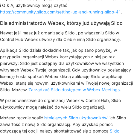
i Q & A, użytkownicy mogą czytać
https://community.slido.com/setting-up-and-running-slido-41
.
Dla administratorów Webex, którzy już używają Slido
Nawet jeśli masz już organizację Slido , po włączeniu Slido w
Control Hub Webex utworzy dla Ciebie inną Slido organizację.
Aplikacja Slido działa dokładnie tak, jak opisano powyżej, w
przypadku organizacji Webex korzystających z niej po raz
pierwszy: Slido jest dostępny dla użytkowników we wszystkich
witrynach Webex Twojej organizacji. Gdy użytkownicy posiadający
licencję hosta spotkań Webex klikną aplikację Slido w aplikacji
Webex, staną się nowymi użytkownikami w Twojej nowej organizacji
Slido. Możesz
Zarządzać Slido dostępem w Webex Meetings
.
W przeciwieństwie do organizacji Webex w Control Hub, Slido
użytkownicy mogą należeć do wielu Slido organizacji.
Możesz ręcznie scalić
istniejących Slido użytkowników
i ich Slido
zawartość z nową Slido organizacją. Aby uzyskać pomoc
dotyczącą tej opcji, należy skontaktować się z pomocą
Slido