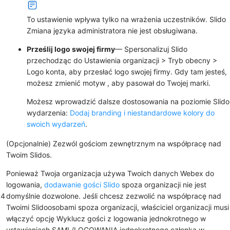
To ustawienie wpływa tylko na wrażenia uczestników. Slido
Zmiana języka administratora nie jest obsługiwana.
Prześlij logo swojej firmy
— Spersonalizuj Slido
przechodząc do
Ustawienia organizacji
>
Tryb obecny
>
Logo konta
, aby przesłać logo swojej firmy. Gdy tam jesteś,
możesz zmienić
motyw
, aby pasował do Twojej marki.
Możesz wprowadzić dalsze dostosowania na poziomie Slido
wydarzenia:
Dodaj branding i niestandardowe kolory do
swoich wydarzeń
.
(Opcjonalnie) Zezwól gościom zewnętrznym na współpracę nad
Twoim Slidos.
Ponieważ Twoja organizacja używa Twoich danych Webex do
logowania,
dodawanie gości Slido
spoza organizacji nie jest
4
domyślnie dozwolone. Jeśli chcesz zezwolić na współpracę nad
Twoimi Slidoosobami spoza organizacji, właściciel organizacji musi
włączyć opcję Wyklucz gości z logowania jednokrotnego w
ustawieniach SAML/LOGOWANIA jednokrotnego członka w