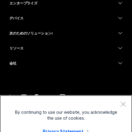
エンタープライズ
Webex アプリ
Webex スイート
デバイス
Meetings
Calling
ヘッドセット
Calling
次のためのソリューション:
Meetings
カメラ
教育
メッセージング
メッセージング
リソース
Desk シリーズ
ヘルスケア
画面共有
ダウンロード
Slido
Room シリーズ
会社
行政
テストミーティングに参加
ウェビナー
Cisco
Board シリーズ
財務
オンラインクラス
Events
サポートへお問い合わせ
Phone シリーズ
スポーツとエンターテインメント
インテグレーション
Contact Center
セールスに問い合わせ
アクセサリ
フロントライン
アクセシビリティ
CPaaS
利用規約
Webex Blog
By continuing to use our website, you acknowledge
非営利
プライバシーステートメント
インクルージョン
セキュリティ
the use of cookies.
Webex ソート リーダーシップ
クッキー
スタートアップ
ライブ & オンデマンド ウェビナー
Control Hub
Privacy Statement
Webex Merch Store
商標