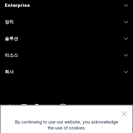
Enterprise
Webex 앱
Webex Suite
장치
Meetings
Calling
헤드셋
Calling
솔루션
Meetings
카메라
메시징
교육
메시징
리소스
Desk 시리즈
화면 공유
의료 서비스
Slido
다운로드
Room 시리즈
회사
정부
Webinars
테스트 미팅 참여하기
Board 시리즈
Cisco
재무
이벤트
온라인 학습
전화 시리즈
지원 연락처
스포츠 및 엔터테인먼트
Contact Center
통합
보조 프로그램
영업팀에 문의
최전선
CPaaS
접근성
약관 및 조건
Webex Blog
비영리
보안
By continuing to use our website, you acknowledge
포용성
개인 정보 보호 정책
the use of cookies.
Webex 사고적 리더십
스타트업
Control Hub