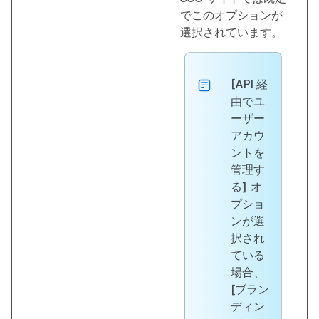
でこのオプションが
選択されています。
[API 経
由でユ
ーザー
アカウ
ントを
管理す
る]
オ
プショ
ンが選
択され
ている
場合、
[ブラン
ディン