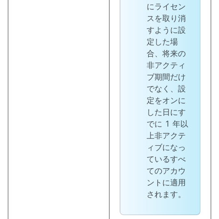
にライセン
スを取り消
すように設
定した場
合、将来の
非アクティ
ブ期間だけ
でなく、設
定をオンに
した日にす
でに 1 年以
上非アクテ
ィブになっ
ているすべ
てのアカウ
ントに適用
されます。