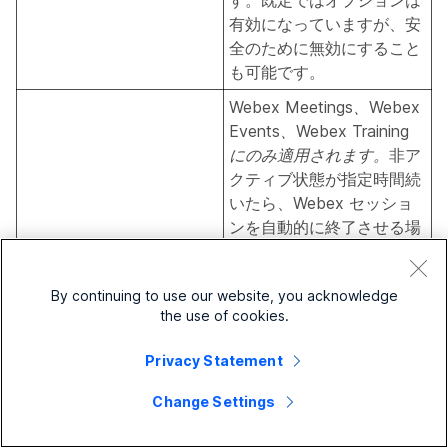
す。既定ではオプションは
有効になっていますが、安
全のために無効にすること
も可能です。
Webex Meetings、Webex
Events、Webex Training
にのみ適用されます。
非ア
クティブ状態が指定時間続
いたら、Webex セッショ
ンを自動的に終了させる場
合に、これを選択します。
参加者が 1 人だけになっ
ミーティングの自動終了を
たらミーティングを自動的
By continuing to use our website, you acknowledge
防ぐため、セッション主催
に終了する
the use of cookies.
者には指定された残りの時
間の警告が通知されること
Privacy Statement
を指定することができま
す。この設定はパーソナル
Change Settings
会議室のミーティングと音
声のみのミーティングに適