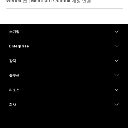
Webex 앱 | Microsoft Outlook 계정 연결
소기업
가격
Enterprise
Webex 앱
Webex Suite
장치
Meetings
Calling
헤드셋
Calling
솔루션
Meetings
카메라
교육
메시징
메시징
리소스
Desk 시리즈
의료 서비스
화면 공유
다운로드
Slido
Room 시리즈
회사
정부
테스트 미팅 참여하기
Webinars
Cisco
Board 시리즈
재무
온라인 학습
이벤트
지원 연락처
전화 시리즈