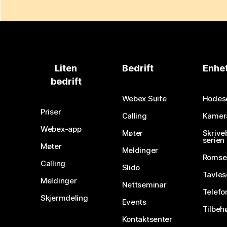
Liten
Bedrift
Enhe
bedrift
Webex Suite
Hodes
Priser
Calling
Kamer
Webex-app
Møter
Skrive
serien
Møter
Meldinger
Romse
Calling
Slido
Tavles
Meldinger
Nettseminar
Telefo
Skjermdeling
Events
Tilbeh
Kontaktsenter