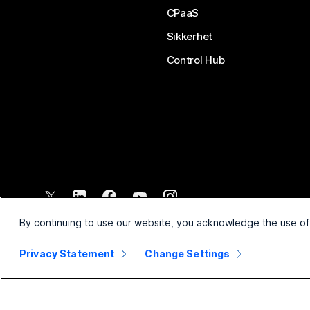
CPaaS
Sikkerhet
Control Hub
©
2026
Cisco og/eller tilknyttede selskaper. Med enerett.
By continuing to use our website, you acknowledge the use of
Privacy Statement
Change Settings