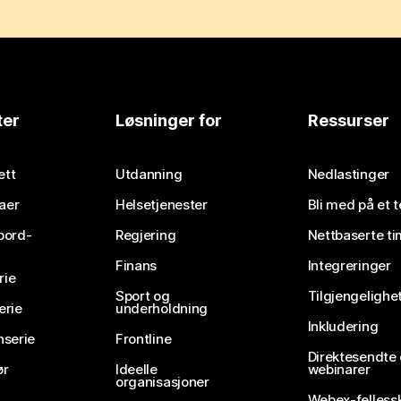
ter
Løsninger for
Ressurser
ett
Utdanning
Nedlastinger
aer
Helsetjenester
Bli med på et 
bord-
Regjering
Nettbaserte ti
Finans
Integreringer
rie
Sport og
Tilgjengelighe
erie
underholdning
Inkludering
nserie
Frontline
Direktesendte
ør
Ideelle
webinarer
organisasjoner
Webex-felless