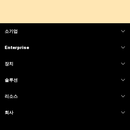
소기업
가격
Enterprise
Webex 앱
Webex Suite
장치
Meetings
Calling
헤드셋
Calling
솔루션
Meetings
카메라
메시징
교육
메시징
리소스
Desk 시리즈
화면 공유
의료 서비스
Slido
다운로드
Room 시리즈
회사
정부
Webinars
테스트 미팅 참여하기
Board 시리즈
Cisco
재무
이벤트
온라인 학습