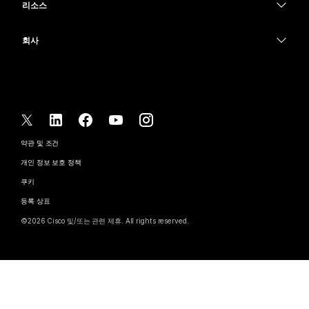
메시징
리소스
Desk 시리즈
의료 서비스
화면 공유
다운로드
Slido
Room 시리즈
회사
정부
테스트 미팅 참여하기
Webinars
Cisco
Board 시리즈
재무
온라인 학습
이벤트
지원 연락처
전화 시리즈
스포츠 및 엔터테인먼트
통합
Contact Center
영업팀에 문의
보조 프로그램
최전선
접근성
CPaaS
약관 및 조건
Webex Blog
비영리
개인 정보 보호 정책
포용성
보안
Webex 사고적 리더십
쿠키
스타트업
실시간 및 주문형 웨비나
Control Hub
Webex Merch 스토어
등록 상표
하이브리드 작업
Webex 커뮤니티
©
2026
Cisco 및/또는 관련 제휴. All rights reserved.
경력
Webex 개발자
뉴스 및 혁신