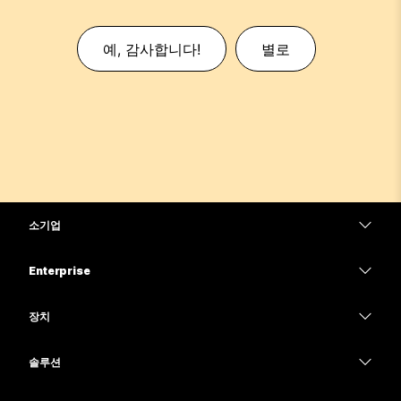
예, 감사합니다!
별로
소기업
가격
Enterprise
Webex 앱
Webex Suite
장치
Meetings
Calling
헤드셋
Calling
솔루션
Meetings
카메라
교육
메시징