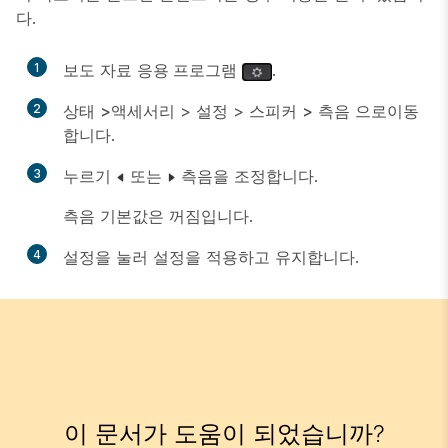
다.
1
보도 자료
응용 프로그램
.
2
상태
>액세서리
>
설정
>
스피커
>
측음
으로
이동
합니다.
3
누르기
또는
측음을 조정합니다.
측음 기본값은
꺼짐
입니다.
4
설정
을 눌러 설정을 적용하고 유지합니다.
이 문서가 도움이 되었습니까?