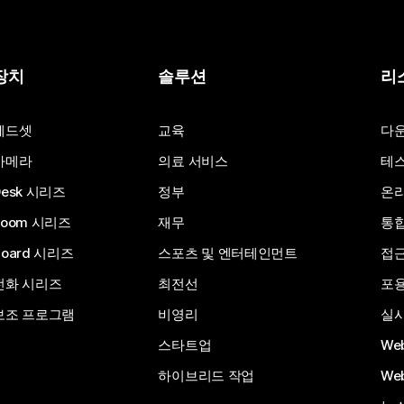
장치
솔루션
리
헤드셋
교육
다
카메라
의료 서비스
테스
Desk 시리즈
정부
온라
Room 시리즈
재무
통
Board 시리즈
스포츠 및 엔터테인먼트
접
전화 시리즈
최전선
포
보조 프로그램
비영리
실시
스타트업
We
하이브리드 작업
We