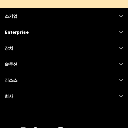
소기업
가격
Enterprise
Webex 앱
Webex Suite
장치
Meetings
Calling
헤드셋
Calling
솔루션
Meetings
카메라
메시징
교육
메시징
리소스
Desk 시리즈
화면 공유
의료 서비스
Slido
다운로드
Room 시리즈
회사
정부
Webinars
테스트 미팅 참여하기
Board 시리즈
Cisco
재무
이벤트
온라인 학습
전화 시리즈
지원 연락처
스포츠 및 엔터테인먼트
Contact Center
통합
보조 프로그램