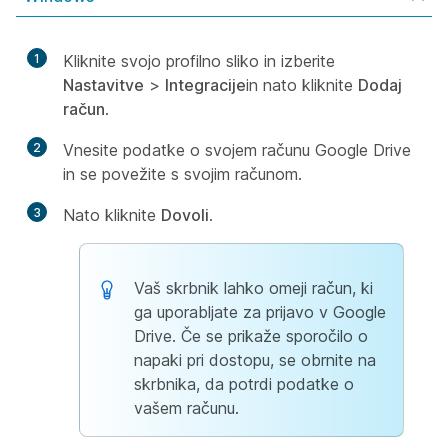
1
Kliknite svojo profilno sliko in izberite
Nastavitve
>
Integracije
in nato kliknite
Dodaj
račun
.
2
Vnesite podatke o svojem računu Google Drive
in se povežite s svojim računom.
3
Nato kliknite
Dovoli
.
Vaš skrbnik lahko omeji račun, ki
ga uporabljate za prijavo v Google
Drive. Če se prikaže sporočilo o
napaki pri dostopu, se obrnite na
skrbnika, da potrdi podatke o
vašem računu.