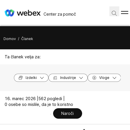
Center za pomoč
Domov
/
Članek
Ta članek velja za:
Izdelki
Industrije
Vloge
16. marec 2026 |
562 pogledi |
0 osebe so mislile, da je to koristno
Naroči