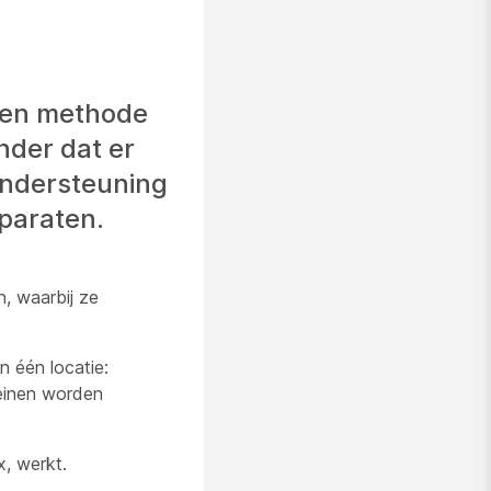
een methode
nder dat er
ondersteuning
paraten.
, waarbij ze
 één locatie:
einen worden
, werkt.