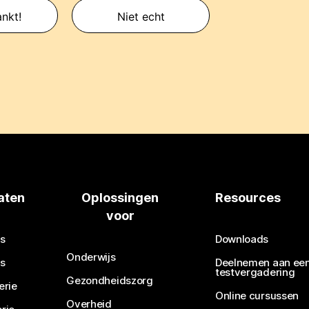
nkt!
Niet echt
aten
Oplossingen
Resources
voor
s
Downloads
Onderwijs
s
Deelnemen aan ee
testvergadering
Gezondheidszorg
erie
Online cursussen
Overheid