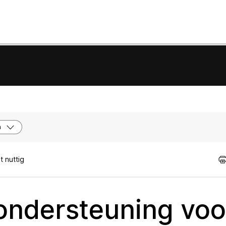
n
 nuttig
 ondersteuning vo