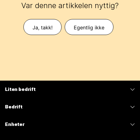
Var denne artikkelen nyttig?
Ja, takk!
Egentlig ikke
Liten bedrift
Priser
Bedrift
Webex-app
Webex Suite
Enheter
Møter
Calling
Hodesett
Calling