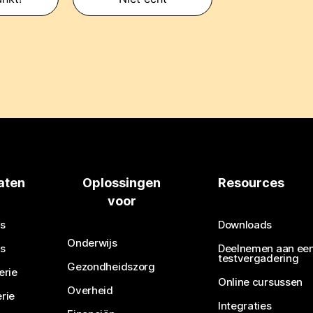
aten
Oplossingen
Resources
voor
s
Downloads
Onderwijs
s
Deelnemen aan ee
testvergadering
Gezondheidszorg
erie
Online cursussen
Overheid
rie
Integraties