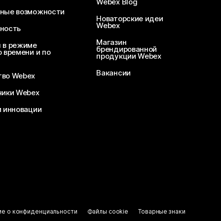
Webex Blog
ные возможности
Новаторские идеи
Webex
ность
Магазин
 в режиме
брендированной
 времени и по
продукции Webex
Вакансии
во Webex
чики Webex
и инновации
ие о конфиденциальности
Файлы cookie
Товарные знаки