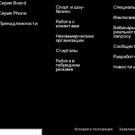
Серия Board
Спорт и шоу-
Специаль
бизнес
Серия Phone
Инклюзив
Работа с
Принадлежности
клиентами
Вебинары
реального
Некоммерческие
запросу
организации
Сообщест
Стартапы
Разработ
Работа в
гибридном
Новости 
режиме
Условия и положения
Заявлен