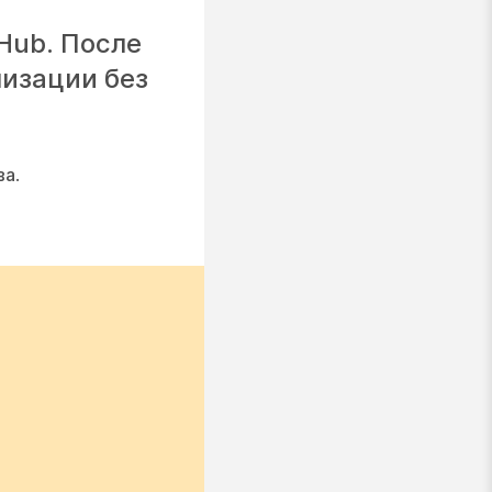
 Hub. После
низации без
ва
.