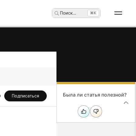
Поиск
...
⌘K
Была ли статья полезной?
Подписаться