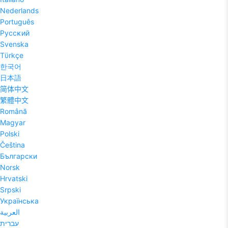
Nederlands
Português
Pyccĸий
Svenska
Tϋrkçe
한국어
日本語
简体中文
繁體中文
Română
Magyar
Polski
Čeština
Български
Norsk
Hrvatski
Srpski
Українська
العربية
עברית