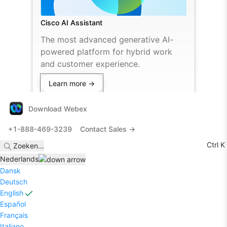
Cisco AI Assistant
The most advanced generative AI-
powered platform for hybrid work
and customer experience.
Learn more →
Download Webex
+1-888-469-3239
Contact Sales →
Ctrl K
Zoeken
...
Nederlands
Dansk
Deutsch
English
Español
Français
Italiano