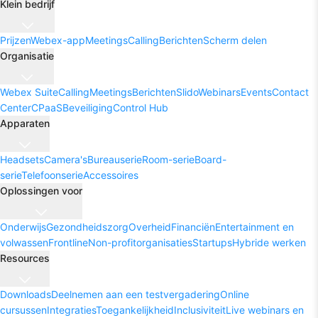
Klein bedrijf
Prijzen
Webex-app
Meetings
Calling
Berichten
Scherm delen
Organisatie
Webex Suite
Calling
Meetings
Berichten
Slido
Webinars
Events
Contact
Center
CPaaS
Beveiliging
Control Hub
Apparaten
Headsets
Camera's
Bureauserie
Room-serie
Board-
serie
Telefoonserie
Accessoires
Oplossingen voor
Onderwijs
Gezondheidszorg
Overheid
Financiën
Entertainment en
volwassen
Frontline
Non-profitorganisaties
Startups
Hybride werken
Resources
Downloads
Deelnemen aan een testvergadering
Online
cursussen
Integraties
Toegankelijkheid
Inclusiviteit
Live webinars en