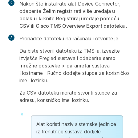
2
Nakon što instalirate alat Device Connector,
odaberite
Želim registrirati više uređaja u
oblaku
i kliknite
Registriraj uređaje pomoću
CSV ili Cisco TMS Overview Export datoteka
.
3
Pronađite datoteku na računalu i otvorite je.
Da biste stvorili datoteku iz TMS-a, izvezite
izvješće Pregled sustava i odaberite
samo
mrežne postavke
>
parametar
sustava
Hostname . Ručno dodajte stupce za korisničko
ime i lozinku.
Za CSV datoteku morate stvoriti stupce za
adresu
,
korisničko ime
i
lozinku
.
Alat koristi naziv sistemske jedinice
iz trenutnog sustava dodjele