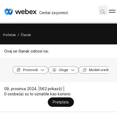
Centar za pomoć
Početak
/
Članak
Ovaj se članak odnosi na:
Proizvodi
Uloge
Modeli uređaja
09. prosinca 2024. |
562 prikaz(i) |
0 osobe(a) su to označile kao korisno
Pretplata