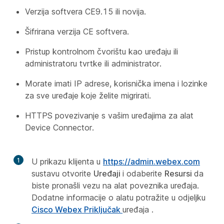
Verzija softvera CE9.15 ili novija.
Šifrirana verzija CE softvera.
Pristup kontrolnom čvorištu kao uređaju ili
administratoru tvrtke ili administrator.
Morate imati IP adrese, korisnička imena i lozinke
za sve uređaje koje želite migrirati.
HTTPS povezivanje s vašim uređajima za alat
Device Connector.
1
U prikazu klijenta u
https://admin.webex.com
sustavu otvorite
Uređaji
i odaberite
Resursi
da
biste pronašli vezu na alat poveznika uređaja.
Dodatne informacije o alatu potražite u odjeljku
Cisco Webex Priključak
uređaja .