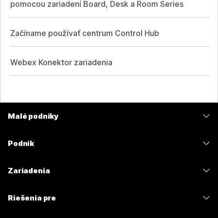
pomocou zariadení Board, Desk a Room Series
Začíname používať centrum Control Hub
Webex Konektor zariadenia
Malé podniky
Ceny
Podnik
Aplikácia Webex
Webex Suite
Zariadenia
Meetings
Calling
Náhlavné súpravy
Calling
Riešenia pre
Meetings
Kamery
Odosielanie správ
Vzdelávacie inštitúcie