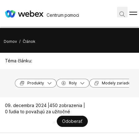
Centrum pomoci
Domov
/
Článok
Téma článku:
Produkty
Roly
Modely zariadení
09. decembra 2024 |
450 zobrazenia |
0 ľudia to považujú za užitočné
Odoberať