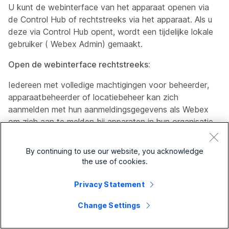
U kunt de webinterface van het apparaat openen via
de Control Hub of rechtstreeks via het apparaat. Als u
deze via Control Hub opent, wordt een tijdelijke lokale
gebruiker (
Webex Admin
) gemaakt.
Open de webinterface rechtstreeks:
Iedereen met volledige machtigingen voor beheerder,
apparaatbeheerder of locatiebeheer kan zich
aanmelden met hun aanmeldingsgegevens als Webex
om zich aan te melden bij apparaten in hun organisatie
zonder configuratie op het apparaat.
By continuing to use our website, you acknowledge
Als u toegang hebt gekregen tot het specifieke
the use of cookies.
apparaat, als locatiebeheerder of een andere
gebruikersrol, kunt u de referenties als Webex gebruiken
Privacy Statement
om u aan te melden op de aanmeldingspagina van de
apparaatwebinterface. Uw toegangsniveau hangt af
Change Settings
van de rol die aan u is toegewezen.