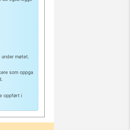
t under møtet.
takere som oppga
d.
e oppført i