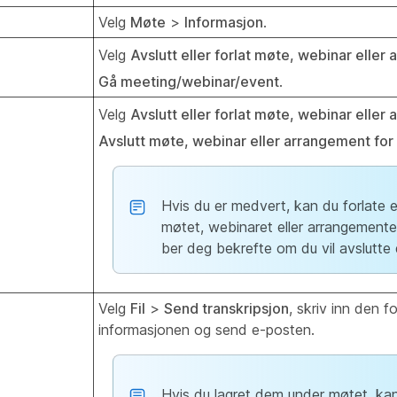
Velg
Møte
>
Informasjon
.
Velg
Avslutt eller forlat møte, webinar elle
Gå meeting/webinar/event
.
Velg
Avslutt eller forlat møte, webinar elle
Avslutt møte, webinar eller arrangement for 
Hvis du er medvert, kan du forlate el
møtet, webinaret eller arrangemente
ber deg bekrefte om du vil avslutte d
Velg
Fil
>
Send transkripsjon
, skriv inn den f
informasjonen og send e-posten.
Hvis du lagret dem under møtet, ka