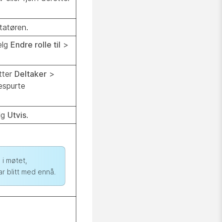
tatøren.
elg
Endre rolle til
>
tter
Deltaker
>
respurte
lg
Utvis
.
 i møtet,
ar blitt med ennå.