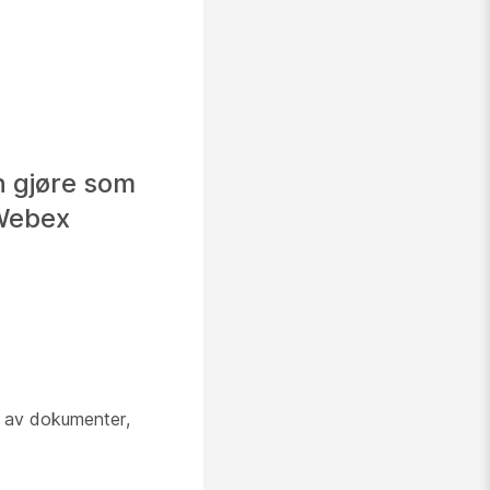
n gjøre som
 Webex
p av dokumenter,
.