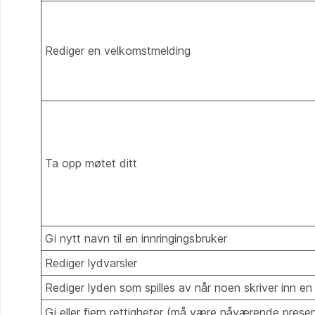
Rediger en velkomstmelding
Ta opp møtet ditt
Gi nytt navn til en innringingsbruker
Rediger lydvarsler
Rediger lyden som spilles av når noen skriver inn e
Gi eller fjern rettigheter (må være nåværende presen