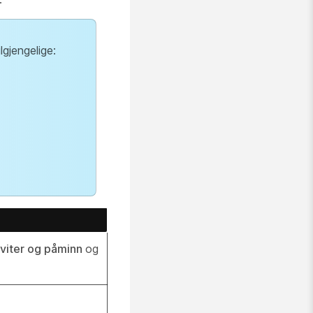
gjengelige:
nviter og påminn
og