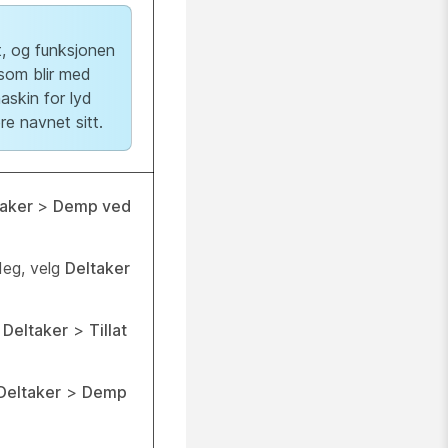
t, og funksjonen
 som blir med
askin for lyd
re navnet sitt.
taker
>
Demp ved
 deg, velg
Deltaker
g
Deltaker
>
Tillat
Deltaker
>
Demp