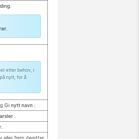
ding
.
rer
.
t etter behov, i
å nytt, for å
lg
Gi nytt navn
.
arsler
.
r
.
 eller fjern deretter