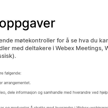
eoppgaver
ende møtekontroller for å se hva du ka
ndler med deltakere i Webex Meetings,
sisk).
re følgende:
ler arrangementet.
video, dele informasjon og samhandle med hverandre ved hjel
erter og medverter å chatte med hverandre i Webex-webinarer