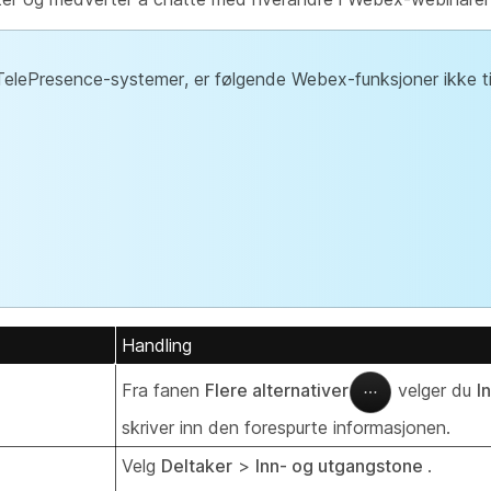
TelePresence-systemer, er følgende Webex-funksjoner ikke til
Handling
Fra fanen
Flere alternativer
velger du
I
skriver inn den forespurte informasjonen.
Velg
Deltaker
>
Inn- og utgangstone
.