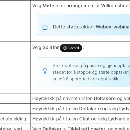
Velg
Møte eller arrangement
>
Velkomstmel
Dette støttes ikke i
Webex-webina
Velg
Spill inn
.
Sett opptaket på pause og gjenoppta de
stedet for å stoppe og starte opptaket p
unngå å opprette flere opptaksfiler.
Høyreklikk på navnet i listen
Deltakere
og ve
Høyreklikk på tittelen
Deltakere
og velg
Lydv
n chatmelding
Høyreklikk på tittelen
Chat
og velg
Lydvarsle
tatør, vert
Velg
Deltaker
>
Tildel rettigheter
, og merk av