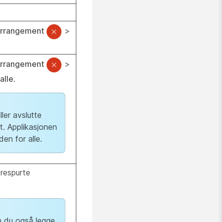
r arrangement
>
r arrangement
>
alle
.
ler avslutte
t. Applikasjonen
en for alle.
orespurte
n du også legge