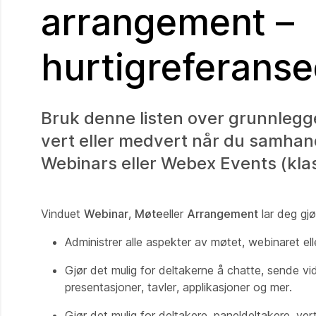
arrangement –
hurtigreferans
Bruk denne listen over grunnlegg
vert eller medvert når du samha
Webinars eller Webex Events (klas
Vinduet
Webinar
,
Møte
eller
Arrangement
lar deg gjø
Administrer alle aspekter av møtet, webinaret el
Gjør det mulig for deltakerne å chatte, sende 
presentasjoner, tavler, applikasjoner og mer.
Gjør det mulig for deltakere, paneldeltakere, v