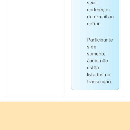
seus
endereços
de e-mail ao
entrar.
Participante
s de
somente
áudio não
estão
listados na
transcrição.