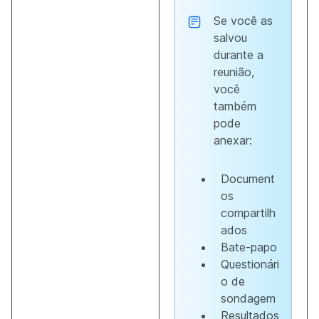
Se você as
salvou
durante a
reunião,
você
também
pode
anexar:
Document
os
compartilh
ados
Bate-papo
Questionári
o de
sondagem
Resultados