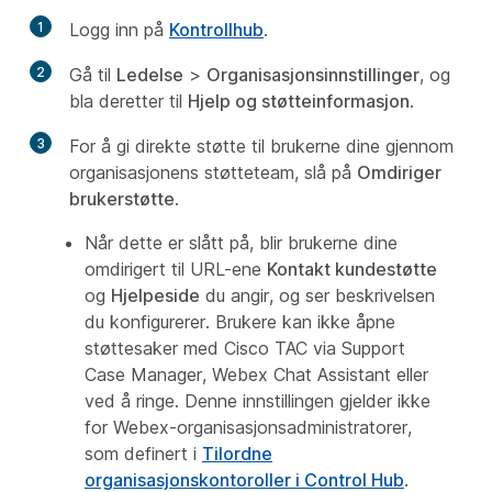
1
Logg inn på
Kontrollhub
.
2
Gå til
Ledelse
>
Organisasjonsinnstillinger
, og
bla deretter til
Hjelp og støtteinformasjon
.
3
For å gi direkte støtte til brukerne dine gjennom
organisasjonens støtteteam, slå på
Omdiriger
brukerstøtte
.
Når dette er slått på, blir brukerne dine
omdirigert til URL-ene
Kontakt kundestøtte
og
Hjelpeside
du angir, og ser beskrivelsen
du konfigurerer. Brukere kan ikke åpne
støttesaker med Cisco TAC via Support
Case Manager, Webex Chat Assistant eller
ved å ringe. Denne innstillingen gjelder ikke
for Webex-organisasjonsadministratorer,
som definert i
Tilordne
organisasjonskontoroller i Control Hub
.