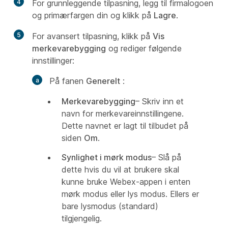
4
For grunnleggende tilpasning, legg til firmalogoen
og primærfargen din og klikk på
Lagre
.
5
For avansert tilpasning, klikk på
Vis
merkevarebygging
og rediger følgende
innstillinger:
På fanen
Generelt
:
Merkevarebygging
– Skriv inn et
navn for merkevareinnstillingene.
Dette navnet er lagt til tilbudet på
siden
Om
.
Synlighet i mørk modus
– Slå på
dette hvis du vil at brukere skal
kunne bruke Webex-appen i enten
mørk modus eller lys modus. Ellers er
bare lysmodus (standard)
tilgjengelig.