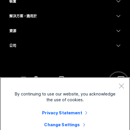
裝置
Meetings
Calling
耳機
Calling
解決方案，適用於
Meetings
攝影機
教育
Messaging
Messaging
資源
Desk 系列
醫療保健
螢幕共用
下載
Slido
Room 系列
公司
政府
加入測驗會議
Webinars
Cisco
Board 系列
財務
線上課程
Events
聯絡技術支援
電話系列
運動與娛樂
整合
Contact Center
聯絡銷售人員
配件
前線
協助工具
CPaaS
條款和條件
Webex 部落格
By continuing to use our website, you acknowledge
非營利
隱私權聲明
包容性
安全性
the use of cookies.
Webex 思想領導力
Cookie
啟動
即時和隨選網路研討會
Control Hub
Privacy Statement
Webex Merch Store
商標
混合式工作
Webex 社群
©
2026
Cisco 和/或其子公司。保留所有權利。
職業
Change Settings