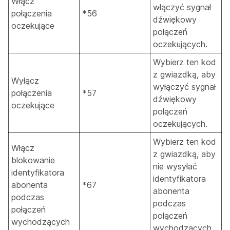
Włącz
włączyć sygnał
połączenia
*56
dźwiękowy
oczekujące
połączeń
oczekujących.
Wybierz ten kod
z gwiazdką, aby
Wyłącz
wyłączyć sygnał
połączenia
*57
dźwiękowy
oczekujące
połączeń
oczekujących.
Wybierz ten kod
Włącz
z gwiazdką, aby
blokowanie
nie wysyłać
identyfikatora
identyfikatora
abonenta
*67
abonenta
podczas
podczas
połączeń
połączeń
wychodzących
wychodzących.