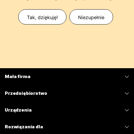
Tak, dziękuję!
Niezupełnie
Mała firma
Cennik
Przedsiębiorstwo
Aplikacja Webex
Webex Suite
Urządzenia
Meetings
Calling
Zestawy słuchawkowe
Calling
Rozwiązania dla
Meetings
Aparaty