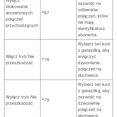
Wyłącz
zezwolić na
blokowanie
odbieranie
anonimowych
*87
połączeń, które
połączeń
nie mają
przychodzących
identyfikatora
abonenta.
Wybierz ten kod
z gwiazdką, aby
Włącz tryb Nie
wyłączyć
*78
przeszkadzać
dzwonienie
połączeń na
słuchawce.
Wybierz ten kod
z gwiazdką, aby
Wyłącz tryb Nie
zezwolić na
*79
przeszkadzać
dzwonienie
połączeń na
słuchawce.