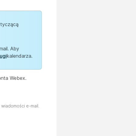
otyczącą
ail. Aby
ugi
kalendarza.
konta Webex.
 wiadomości e-mail.