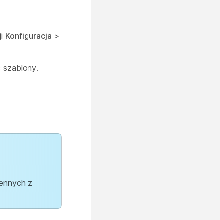
ji
Konfiguracja
>
 szablony.
iennych z