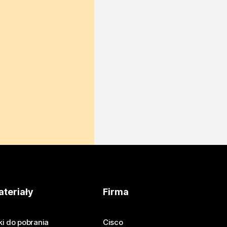
teriały
Firma
iki do pobrania
Cisco