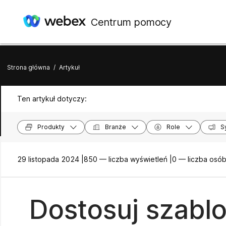
Centrum pomocy
Strona główna
/
Artykuł
Ten artykuł dotyczy:
Produkty
Branże
Role
S
29 listopada 2024 |
850 — liczba wyświetleń |
0 — liczba osób
Dostosuj szabl