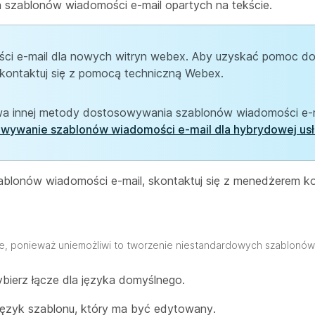
 szablonów wiadomości e-mail opartych na tekście.
i e-mail dla nowych witryn webex. Aby uzyskać pomoc d
kontaktuj się z pomocą techniczną Webex.
a innej metody dostosowywania szablonów wiadomości e-m
wywanie szablonów wiadomości e-mail dla hybrydowej usł
zablonów wiadomości e-mail, skontaktuj się z menedżerem 
ne, ponieważ uniemożliwi to tworzenie niestandardowych szablonów
bierz łącze dla języka domyślnego.
język szablonu, który ma być edytowany.