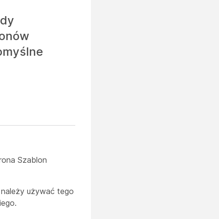
gdy
blonów
domyślne
rona Szablon
u należy używać tego
iego.