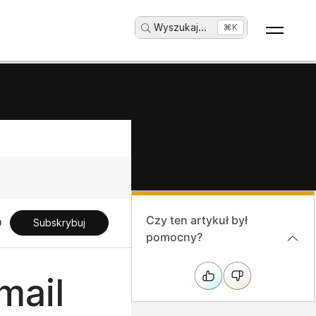
Wyszukaj
...
⌘K
Czy ten artykuł był
Subskrybuj
pomocny?
mail