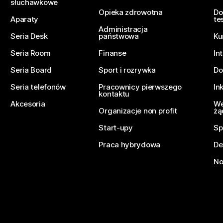
słuchawkowe
Opieka zdrowotna
Do
Aparaty
te
Administracja
Seria Desk
państwowa
Ku
Seria Room
Finanse
In
Seria Board
Sport i rozrywka
Do
Seria telefonów
Pracownicy pierwszego
In
kontaktu
Akcesoria
We
Organizacje non profit
żą
Start-upy
Sp
Praca hybrydowa
De
No