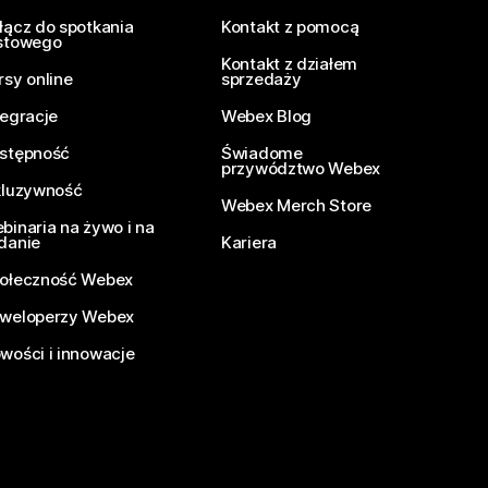
łącz do spotkania
Kontakt z pomocą
stowego
Kontakt z działem
rsy online
sprzedaży
tegracje
Webex Blog
stępność
Świadome
przywództwo Webex
kluzywność
Webex Merch Store
binaria na żywo i na
danie
Kariera
ołeczność Webex
weloperzy Webex
wości i innowacje