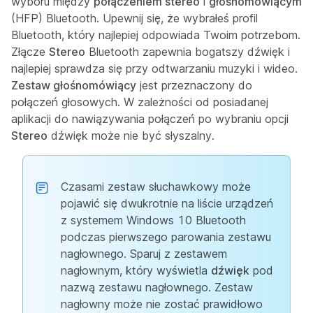
wyboru między
połączeniem stereo
i
głośnomówiącym
(HFP) Bluetooth. Upewnij się, że wybrałeś profil
Bluetooth, który najlepiej odpowiada Twoim potrzebom.
Złącze
Stereo
Bluetooth zapewnia bogatszy dźwięk i
najlepiej sprawdza się przy odtwarzaniu muzyki i wideo.
Zestaw głośnomówiący
jest przeznaczony do
połączeń głosowych. W zależności od posiadanej
aplikacji do nawiązywania połączeń po wybraniu opcji
Stereo
dźwięk może nie być słyszalny.
Czasami zestaw słuchawkowy może
pojawić się dwukrotnie na liście urządzeń
z systemem Windows 10 Bluetooth
podczas pierwszego parowania zestawu
nagłownego. Sparuj z zestawem
nagłownym, który wyświetla
dźwięk
pod
nazwą zestawu nagłownego. Zestaw
nagłowny może nie zostać prawidłowo