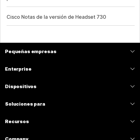
Cisco Notas de la versión de Headset 730
Pequeñas empresas
Precios
Enterprise
Aplicación de Webex
Webex Suite
Dispositivos
Reuniones
Calling
Auriculares
Calling
Soluciones para
Reuniones
Cámaras
Mensajería
Educación
Mensajería
Recursos
Serie desk
Uso compartido de pantalla
Atención médica
Slido
Descargas
Serie Room
Company