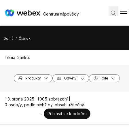
Centrum nápovědy
Domů
/
Článek
Téma článku:
Produkty
Odvětví
Role
13. srpna 2025 |
1005 zobrazení |
0 osob/y, podle nichž byl obsah užitečný
Přihlásit se k odběru