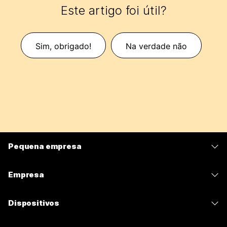
Este artigo foi útil?
Sim, obrigado!
Na verdade não
Pequena empresa
Preços
Empresa
Aplicativo Webex
Webex Suite
Dispositivos
Meetings
Calling
Fones de ouvido
Calling