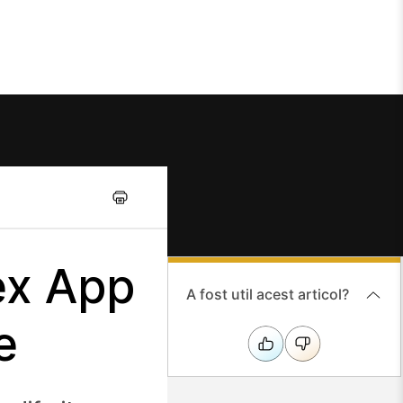
ex App
A fost util acest articol?
e