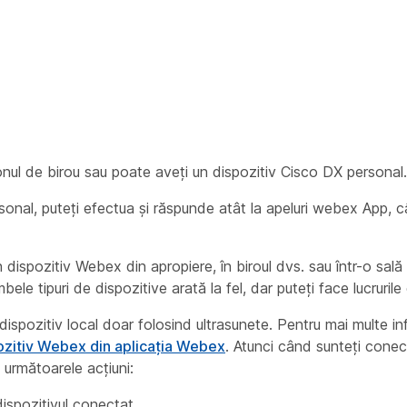
nul de birou sau poate aveți un dispozitiv Cisco DX personal.
onal, puteți efectua și răspunde atât la apeluri webex App, cât
 dispozitiv Webex din apropiere, în biroul dvs. sau într-o sal
ele tipuri de dispozitive arată la fel, dar puteți face lucrurile d
dispozitiv local doar folosind ultrasunete. Pentru mai multe inf
ozitiv Webex din aplicația Webex
. Atunci când sunteți conec
a următoarele acțiuni:
ispozitivul conectat.