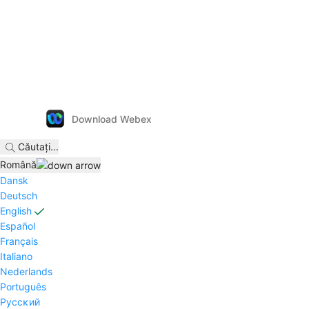
Download Webex
Căutați
...
Română
Dansk
Deutsch
English
Español
Français
Italiano
Nederlands
Português
Pyccĸий