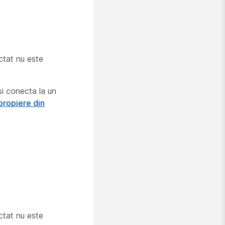
ctat nu este
și conecta la un
propiere din
ctat nu este