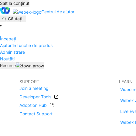
Salt la conținut
Centrul de ajutor
Căutați
...
Începeți
Ajutor în funcție de produs
Administrare
Noutăți
Resurse
SUPPORT
LEARN
Join a meeting
Video r
Developer Tools
Webex 
Adoption Hub
Live Ev
Contact Support
Webex 