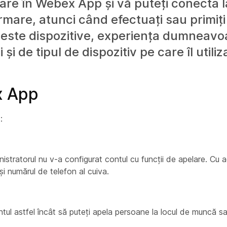
elare în Webex App și vă puteți conecta la
urmare, atunci când efectuați sau primiți
ceste dispozitive, experiența dumneavo
 și de tipul de dispozitiv pe care îl utiliza
x App
:
nistratorul nu v-a configurat contul cu funcții de apelare. Cu 
i numărul de telefon al cuiva.
tul astfel încât să puteți apela persoane la locul de muncă sa