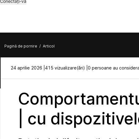
Conectați-vă
Pagină de pornire
/
Articol
24 aprilie 2026 |
415 vizualizare(ări) |
0 persoane au considerat
Comportamentu
| cu dispozitiv