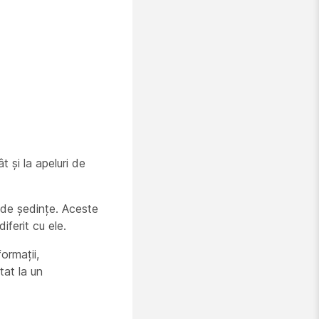
 și la apeluri de
ă de ședințe. Aceste
iferit cu ele.
ormații,
tat la un