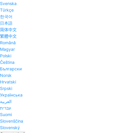
Svenska
Tϋrkçe
한국어
日本語
简体中文
繁體中文
Română
Magyar
Polski
Čeština
Български
Norsk
Hrvatski
Srpski
Українська
العربية
עברית
Suomi
Slovenščina
Slovenský