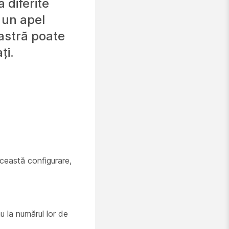
 diferite
 un apel
astră poate
ți.
această configurare,
u la numărul lor de