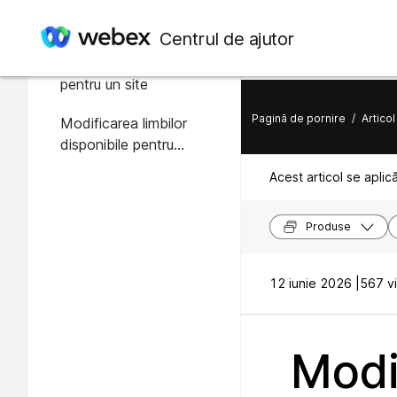
În acest articol
Centrul de ajutor
Modificarea limbii implicite
pentru un site
Pagină de pornire
/
Articol
Modificarea limbilor
disponibile pentru
utilizatori
Acest articol se aplic
Produse
12 iunie 2026 |
567 vi
Modi