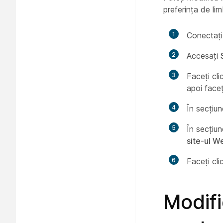
preferința de limb
1
Conectați
2
Accesați
3
Faceți cl
apoi faceț
4
În secțiu
5
În secțiu
site-ul 
6
Faceți cl
Modifi