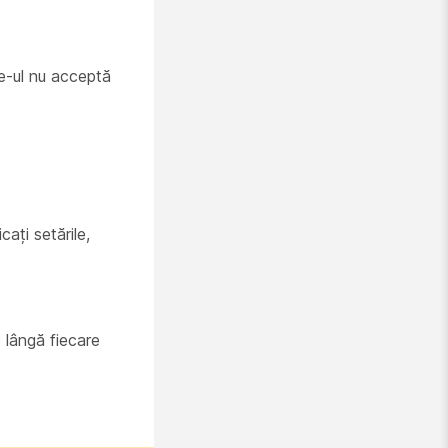
ite-ul nu acceptă
cați setările,
e lângă fiecare