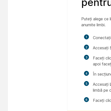
pentru
Puteți alege ce l
anumite limbi.
1
Conectați
2
Accesați
3
Faceți cl
apoi faceț
4
În secțiu
5
Accesați
limbă pe ca
6
Faceți cl