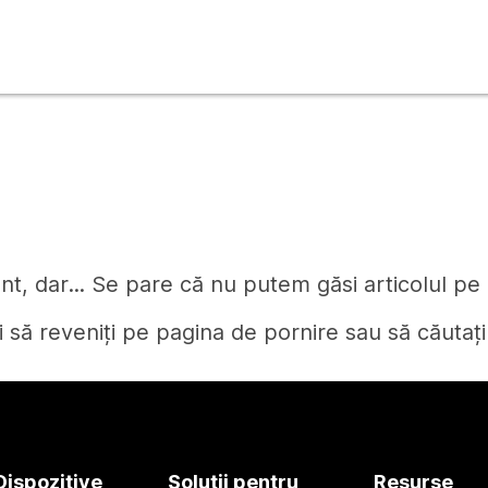
t, dar... Se pare că nu putem găsi articolul pe c
i să reveniți pe pagina de pornire sau să căutați
Pagină de pornire
Dispozitive
Soluții pentru
Resurse
Aveți nevoie de un răspuns?