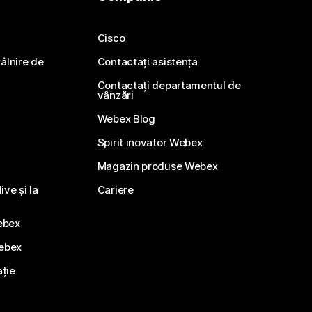
Cisco
ntâlnire de
Contactați asistența
Contactați departamentul de
vânzări
Webex Blog
Spirit inovator Webex
Magazin produse Webex
ve și la
Cariere
ebex
Webex
ație