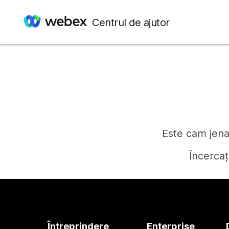
Centrul de ajutor
Este cam jenan
Încercaț
Întreprindere
Enterprise