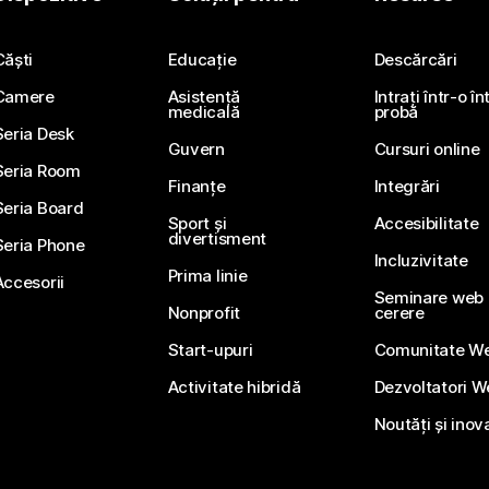
Trimiteți o întrebare
Căști
Educație
Descărcări
Camere
Asistență
Intrați într-o î
medicală
probă
Seria Desk
Guvern
Cursuri online
Seria Room
Finanțe
Integrări
Seria Board
Sport și
Accesibilitate
divertisment
Seria Phone
Incluzivitate
Prima linie
Accesorii
Seminare web li
Nonprofit
cerere
Start-upuri
Comunitate W
Activitate hibridă
Dezvoltatori 
Noutăți și inov