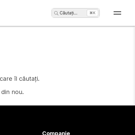
Căutați
...
⌘K
are îl căutați.
 din nou.
Companie