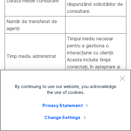
Durată medie consultare
răspunzând solicitărilor de
consultare.
Număr de transferuri de
agenți
Timpul mediu necesar
pentru a gestiona o
interacțiune cu clienții.
Timp mediu administrat
Acesta include timpii
conectați, în așteptare și
de încheiere.
By continuing to use our website, you acknowledge
Statistici privind apelarea agenților
the use of cookies.
- rapoarte istorice
Privacy Statement
Change Settings
Acest raport oferă statistici istorice pentru apelurile de
apelare ale unui agent.