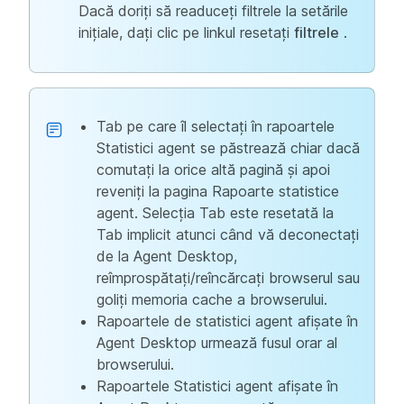
Dacă doriți să readuceți filtrele la setările
inițiale, dați clic pe linkul resetați
filtrele
.
Tab pe care îl selectați în rapoartele
Statistici agent se păstrează chiar dacă
comutați la orice altă pagină și apoi
reveniți la pagina Rapoarte statistice
agent. Selecția Tab este resetată la
Tab implicit atunci când vă deconectați
de la Agent Desktop,
reîmprospătați/reîncărcați browserul sau
goliți memoria cache a browserului.
Rapoartele de statistici agent afișate în
Agent Desktop urmează fusul orar al
browserului.
Rapoartele Statistici agent afișate în