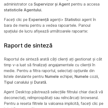
administrator ca
Supervizor și Agent
pentru a accesa
statisticile Agentului
.
Faceți clic pe
Experiență
agenți>
Statistici
agent în
bara de meniu pentru a vedea rapoartele. Panoul
spațiului de lucru afișează următoarele rapoarte:
Raport de sinteză
Raportul de sinteză arată câți clienți ați gestionat și cât
timp v-a luat să finalizați angajamentele cu clienții în
medie. Pentru a filtra raportul, selectați opțiunile din
listele derulante pentru
Numele
echipei,
Numele
cozii,
Tipul
canalului și
Durată
.
Agent Desktop păstrează selecțiile filtrului chiar dacă vă
deconectați, reîmprospătați sau reîncărcați browserul.
Pentru a reseta filtrele la valoarea implicită, faceți clic pe