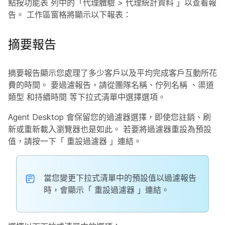
點按功能表
列中的「代理體驗
>
代理統計資料
」以查看報
告。 工作區窗格將顯示以下報表：
摘要報告
摘要報告顯示您處理了多少客戶以及平均完成客戶互動所花
費的時間。 要過濾報告，請從團隊名稱、佇列名稱
、渠道
類型
和
持續時間
等下拉式清單中
選擇選項。
Agent Desktop 會保留您的過濾器選擇，即使您註銷、刷
新或重新載入瀏覽器也是如此。 若要將過濾器重設為預設
值，請按一下「
重設過濾器
」連結。
當您變更下拉式清單中的預設值以過濾報告
時，會顯示「
重設過濾器
」連結。