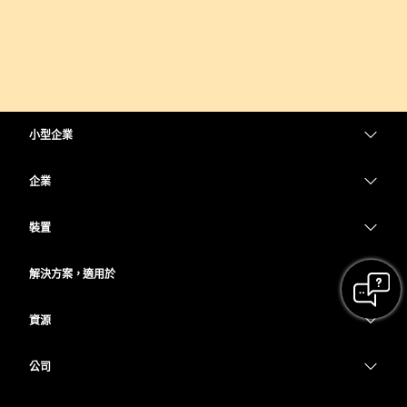
小型企業
定價
企業
Webex 應用程式
Webex Suite
裝置
Meetings
Calling
耳機
Calling
解決方案，適用於
Meetings
攝影機
教育
Messaging
Messaging
資源
Desk 系列
醫療保健
螢幕共用
下載
Slido
Room 系列
公司
政府
加入測驗會議
Webinars
Cisco
Board 系列