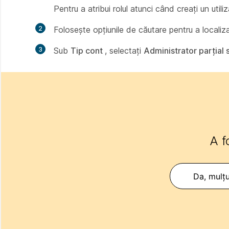
Pentru a atribui rolul atunci când creați un util
2
Folosește opțiunile de căutare pentru a localiza 
3
Sub
Tip cont
, selectați
Administrator parțial 
A f
Da, mulț