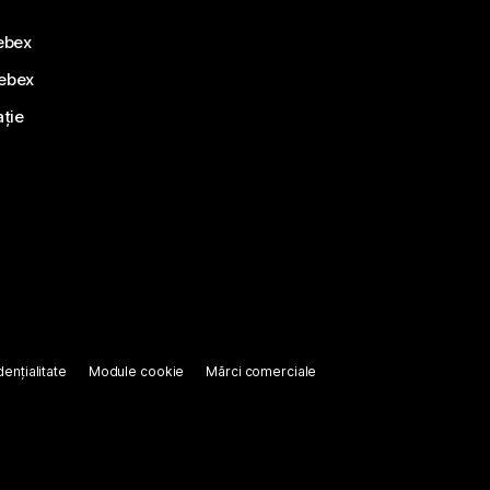
ebex
Webex
ație
ențialitate
Module cookie
Mărci comerciale