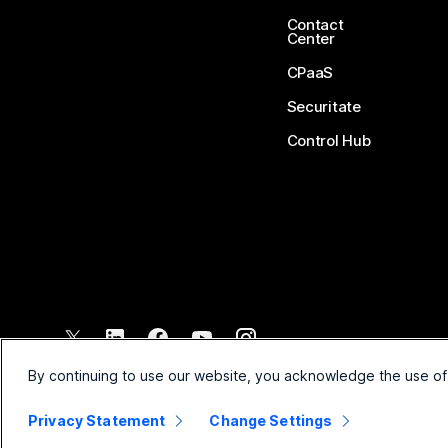
Contact
Center
CPaaS
Securitate
Control Hub
©
2026
Cisco și/sau afiliații săi. Toate drepturile rezervate.
By continuing to use our website, you acknowledge the use of
Privacy Statement
Change Settings