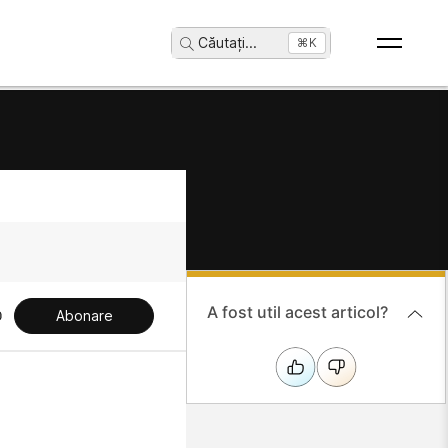
Căutați
...
⌘K
A fost util acest articol?
Abonare