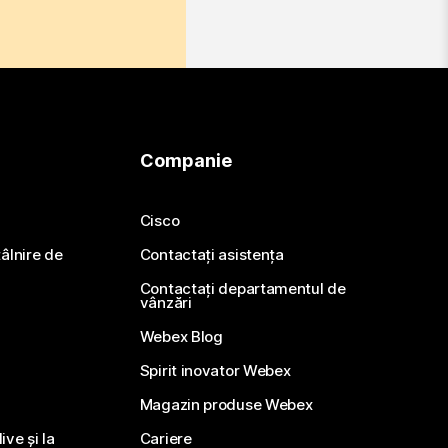
Companie
Cisco
ntâlnire de
Contactați asistența
Contactați departamentul de
vânzări
Webex Blog
Spirit inovator Webex
Magazin produse Webex
ve și la
Cariere