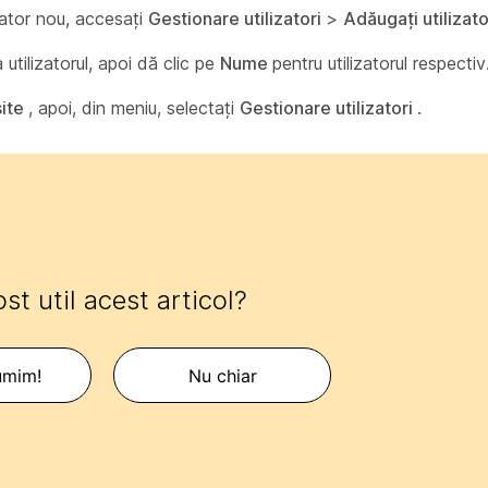
izator nou, accesați
Gestionare utilizatori
>
Adăugați utilizat
utilizatorul, apoi dă clic pe
Nume
pentru utilizatorul respectiv
site
, apoi, din meniu, selectați
Gestionare utilizatori
.
ost util acest articol?
umim!
Nu chiar