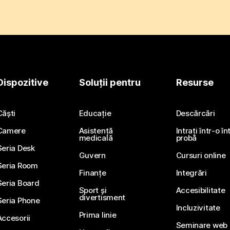
Dispozitive
Soluții pentru
Resurse
Căști
Educație
Descărcări
Camere
Asistență
Intrați într-o î
medicală
probă
Seria Desk
Guvern
Cursuri online
Seria Room
Finanțe
Integrări
Seria Board
Sport și
Accesibilitate
divertisment
Seria Phone
Incluzivitate
Prima linie
Accesorii
Seminare web li