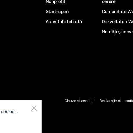
Nonprofit
cerere
Start-upuri
Comunitate W
Activitate hibridă
Dezvoltatori 
Noutăți și inov
Clauze și condiții
Declarație de confid
 cookies.