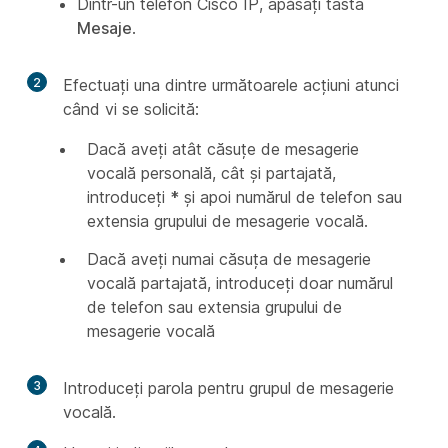
Dintr-un telefon Cisco IP, apăsați tasta
Mesaje
.
2
Efectuați una dintre următoarele acțiuni atunci
când vi se solicită:
Dacă aveți atât căsuțe de mesagerie
vocală personală, cât și partajată,
introduceți
*
și apoi numărul de telefon sau
extensia grupului de mesagerie vocală.
Dacă aveți numai căsuța de mesagerie
vocală partajată, introduceți doar numărul
de telefon sau extensia grupului de
mesagerie vocală
3
Introduceți parola pentru grupul de mesagerie
vocală.