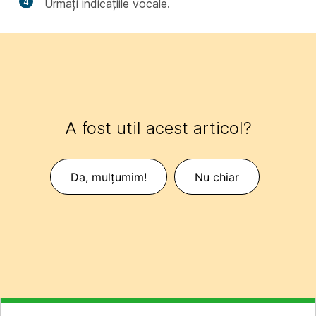
4
Urmați indicațiile vocale.
A fost util acest articol?
Da, mulțumim!
Nu chiar