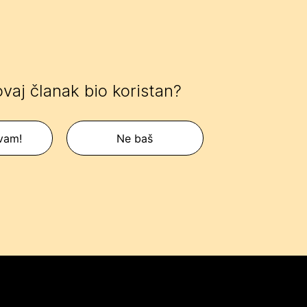
 ovaj članak bio koristan?
 vam!
Ne baš