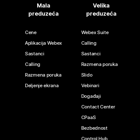
Mala
Velika
preduzeća
preduzeća
Cene
Webex Suite
Aplikacija Webex
Calling
Sastanci
Sastanci
Calling
Razmena poruka
Razmena poruka
Slido
Deljenje ekrana
Vebinari
Događaji
Contact Center
CPaaS
Bezbednost
Control Hub