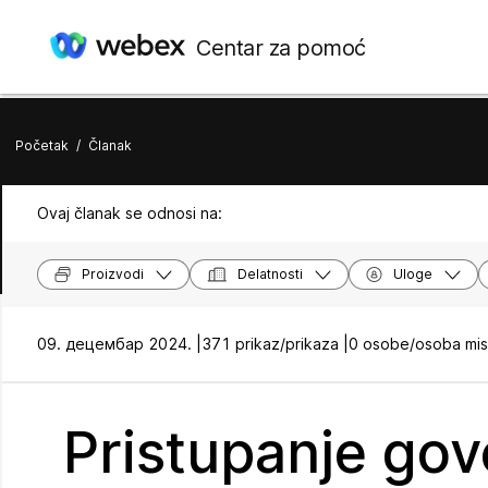
Centar za pomoć
Početak
/
Članak
Ovaj članak se odnosi na:
Proizvodi
Delatnosti
Uloge
09. децембар 2024. |
371 prikaz/prikaza |
0 osobe/osoba misl
Pristupanje go