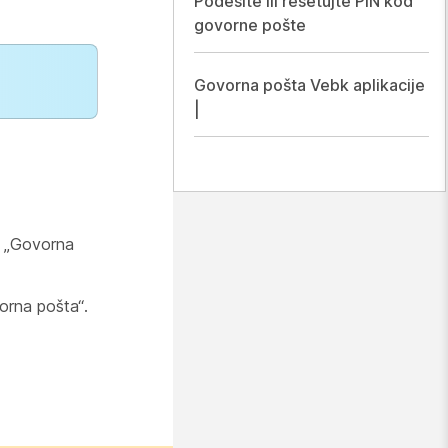
Podesite ili resetujte PIN kôd
govorne pošte
Govorna pošta Vebk aplikacije
|
pe „Govorna
orna pošta“.