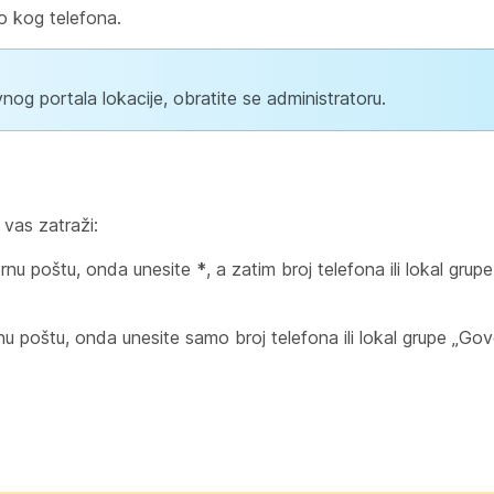
lo kog telefona.
og portala lokacije, obratite se administratoru.
.
 vas zatraži:
ornu poštu, onda unesite
*
, a zatim broj telefona ili lokal gru
poštu, onda unesite samo broj telefona ili lokal grupe „Gov