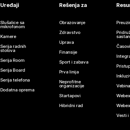
Uređaji
Rešenja za
Resu
Slušalice sa
Obrazovanje
Preuz
mikrofonom
Zdravstvo
Pridru
Kamere
sasta
Uprava
Serija radnih
Časovi
stolova
Finansije
Integr
Serija Room
Sport i zabava
Pristu
Serija Board
Prva linija
Inkluz
Serija telefona
Neprofitne
organizacije
Vebina
Dodatna oprema
Startapovi
Webex
Hibridni rad
Webex
Vesti i