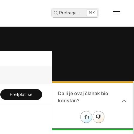
Pretraga
...
⌘K
Da li je ovaj članak bio
Pretplati se
koristan?