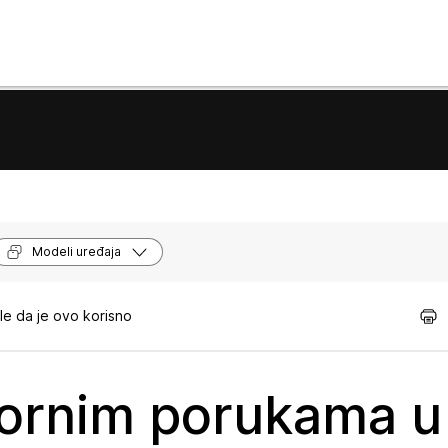
Modeli uređaja
e da je ovo korisno
vornim porukama u