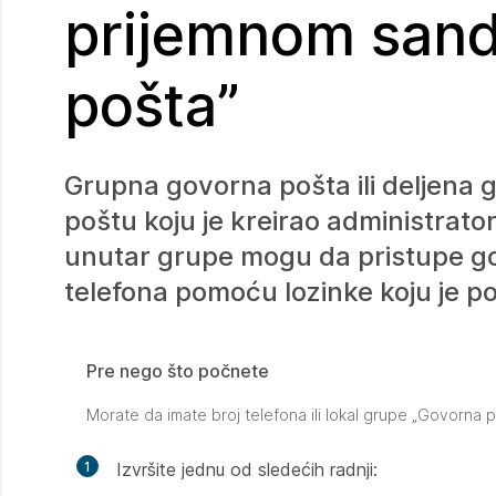
prijemnom sand
pošta”
Grupna govorna pošta ili deljena
poštu koju je kreirao administrator
unutar grupe mogu da pristupe go
telefona pomoću lozinke koju je po
Pre nego što počnete
Morate da imate broj telefona ili lokal grupe „Govorna 
1
Izvršite jednu od sledećih radnji: