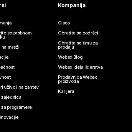
rsi
Kompanija
imanja
Cisco
žite se probnom
Obratite se podršci
nku
Obratite se timu za
 na mreži
prodaju
acije
Webex Blog
pačnost
Webex ideja liderstva
ivnost
Prodavnica Webex
proizvoda
ri uživo i na zahtev
Karijera
 zajednica
 za programere
 inovacije