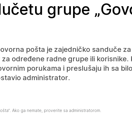
učetu grupe „Gov
 govorna pošta je zajedničko sanduče z
 za određene radne grupe ili korisnike. 
vornim porukama i preslušaju ih sa bil
stavio administrator.
pošta“. Ako ga nemate, proverite sa administratorom.