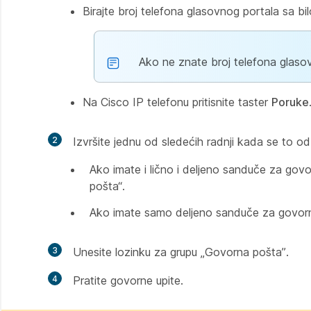
Birajte broj telefona glasovnog portala sa bi
Ako ne znate broj telefona glasovn
Na Cisco IP telefonu pritisnite taster
Poruke
2
Izvršite jednu od sledećih radnji kada se to od
Ako imate i lično i deljeno sanduče za gov
pošta“.
Ako imate samo deljeno sanduče za govornu 
3
Unesite lozinku za grupu „Govorna pošta”.
4
Pratite govorne upite.