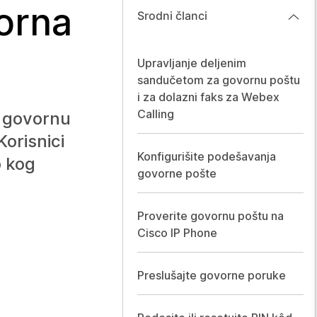
orna
Srodni članci
Upravljanje deljenim
sandučetom za govornu poštu
i za dolazni faks za Webex
Calling
a govornu
Korisnici
Konfigurišite podešavanja
o kog
govorne pošte
Proverite govornu poštu na
Cisco IP Phone
Preslušajte govorne poruke