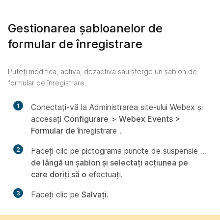
Gestionarea șabloanelor de
formular de înregistrare
Puteți modifica, activa, dezactiva sau șterge un șablon de
formular de înregistrare.
1
Conectați-vă la Administrarea site-ului Webex și
accesați
Configurare
>
Webex Events >
Formular de
înregistrare
.
2
Faceți clic pe pictograma puncte de suspensie
...
de lângă un șablon și selectați acțiunea pe
care doriți să o
efectuați.
3
Faceți clic pe
Salvați
.