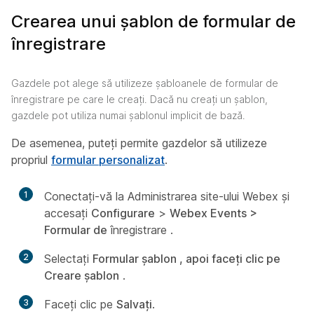
Crearea unui șablon de formular de
înregistrare
Gazdele pot alege să utilizeze șabloanele de formular de
înregistrare pe care le creați. Dacă nu creați un șablon,
gazdele pot utiliza numai șablonul implicit de bază.
De asemenea, puteți permite gazdelor să utilizeze
propriul
formular personalizat
.
1
Conectați-vă la Administrarea site-ului Webex și
accesați
Configurare
>
Webex Events >
Formular de
înregistrare
.
2
Selectați
Formular șablon , apoi faceți clic pe
Creare șablon
.
3
Faceți clic pe
Salvați
.