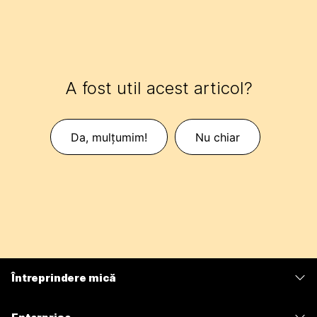
A fost util acest articol?
Da, mulțumim!
Nu chiar
Întreprindere mică
Prețuri