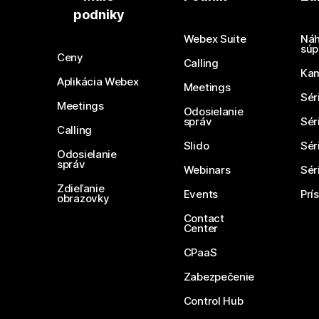
podniky
Webex Suite
Náh
súp
Ceny
Calling
Ka
Aplikácia Webex
Meetings
Sér
Meetings
Odosielanie
správ
Sér
Calling
Slido
Sér
Odosielanie
správ
Webinars
Sér
Zdieľanie
Events
Prí
obrazovky
Contact
Center
CPaaS
Zabezpečenie
Control Hub