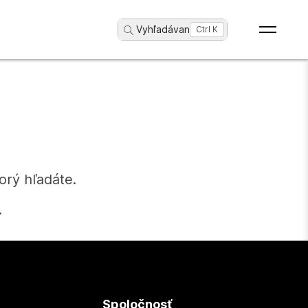
Vyhľadávanie
...
Ctrl K
orý hľadáte.
.
Spoločnosť