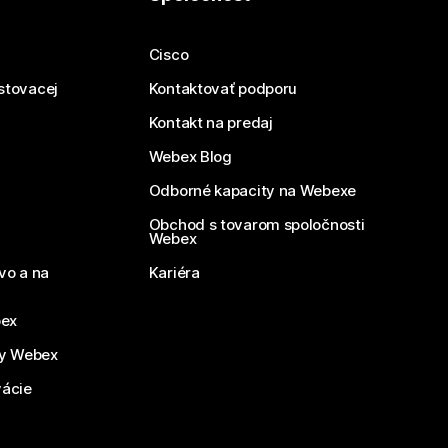
Cisco
estovacej
Kontaktovať podporu
Kontakt na predaj
Webex Blog
Odborné kapacity na Webexe
Obchod s tovarom spoločnosti
Webex
vo a na
Kariéra
bex
by Webex
vácie