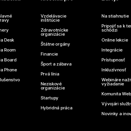
Potrebujete odpoveď?
Odoslať otázku
lavné
Vzdelávacie
Na stiahnutie
ravy
inštitúcie
Pripojiť sa k t
mery
Zdravotnícke
schôdzi
organizácie
ia Desk
Online lekcie
Štátne orgány
ia Room
Integrácie
Financie
ia Board
Prístupnosť
Šport a zábava
ia Phone
Inkluzívnosť
Prvá línia
slušenstvo
Webináre naži
Neziskové
vyžiadanie
organizácie
Komunita We
Startupy
Vývojári služ
Hybridná práca
Novinky a ino