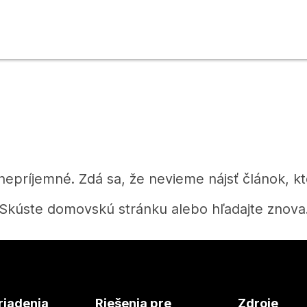
 nepríjemné. Zdá sa, že nevieme nájsť článok, kt
Skúste domovskú stránku alebo hľadajte znova
Domov
riadenia
Riešenia pre
Zdroje