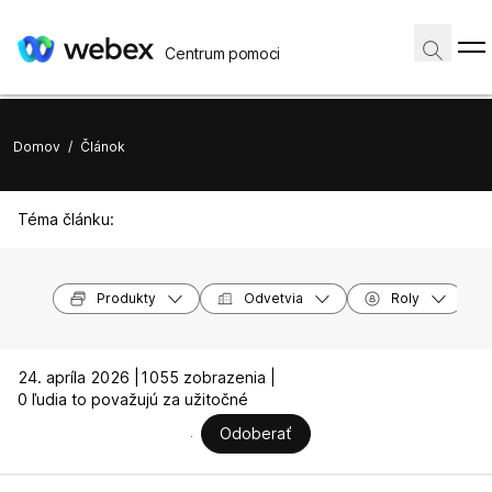
Centrum pomoci
Domov
/
Článok
Téma článku:
Produkty
Odvetvia
Roly
24. apríla 2026 |
1055 zobrazenia |
0 ľudia to považujú za užitočné
Odoberať