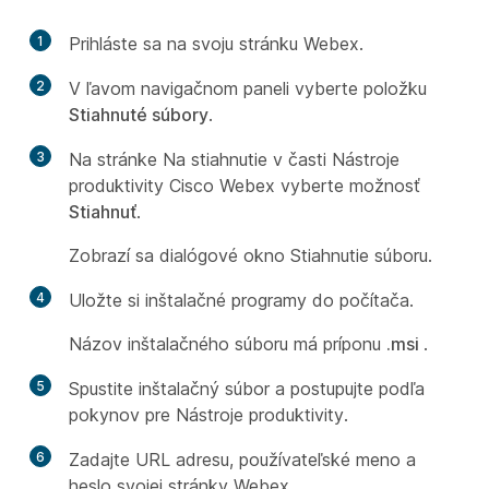
1
Prihláste sa na svoju stránku Webex.
2
V ľavom navigačnom paneli vyberte položku
Stiahnuté súbory
.
3
Na stránke Na stiahnutie v časti Nástroje
produktivity Cisco Webex vyberte možnosť
Stiahnuť
.
Zobrazí sa dialógové okno Stiahnutie súboru.
4
Uložte si inštalačné programy do počítača.
Názov inštalačného súboru má príponu
.msi
.
5
Spustite inštalačný súbor a postupujte podľa
pokynov pre Nástroje produktivity.
6
Zadajte URL adresu, používateľské meno a
heslo svojej stránky Webex.