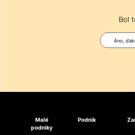
Bol 
Áno, ďak
Malé
Podnik
Za
podniky