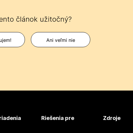
tento článok užitočný?
ujem!
Ani veľmi nie
riadenia
Riešenia pre
Zdroje