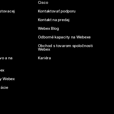
Cisco
estovacej
Kontaktovať podporu
Kontakt na predaj
Webex Blog
Odborné kapacity na Webexe
Obchod s tovarom spoločnosti
Webex
vo a na
Kariéra
bex
by Webex
vácie