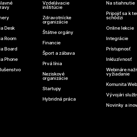
lavné
Vzdelávacie
Na stiahnutie
ravy
inštitúcie
Pripojiť sa k t
mery
Zdravotnícke
schôdzi
organizácie
ia Desk
Online lekcie
Štátne orgány
ia Room
Integrácie
Financie
ia Board
Prístupnosť
Šport a zábava
ia Phone
Inkluzívnosť
Prvá línia
slušenstvo
Webináre naži
Neziskové
vyžiadanie
organizácie
Komunita We
Startupy
Vývojári služ
Hybridná práca
Novinky a ino