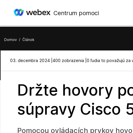
Centrum pomoci
Domov
/
Článok
03. decembra 2024 |
400 zobrazenia |
0 ľudia to považujú za 
Držte hovory p
súpravy Cisco 
Pomocou ovládacích prvkov hovo