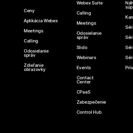
Webex Suite
Náh
súp
Ceny
Calling
Ka
Aplikácia Webex
Meetings
Sér
Meetings
Odosielanie
správ
Sér
Calling
Slido
Sér
Odosielanie
správ
Webinars
Sér
Zdieľanie
Events
Prí
obrazovky
Contact
Center
CPaaS
Zabezpečenie
Control Hub