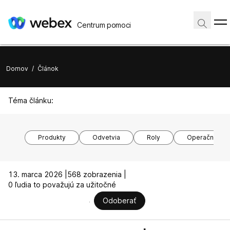
Centrum pomoci
Domov
/
Článok
Téma článku:
Produkty
Odvetvia
Roly
Operačné sy
13. marca 2026 |
568 zobrazenia |
0 ľudia to považujú za užitočné
Odoberať