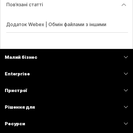
Пов’язані статті
Додаток Webex | Обмін файлами з іншими
Малий бізнес
Тарифи
Enterprise
Програма Webex
Webex Suite
Пристрої
Наради
Calling
Гарнітури
Calling
Рішення для
Наради
Камери
Обмін повідомленнями
Освітні заклади
Обмін повідомленнями
Ресурси
Серія настільних пристроїв
Спільний доступ до екрана
Медичні установи
Slido