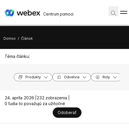
Centrum pomoci
Domov
/
Článok
Téma článku:
Produkty
Odvetvia
Roly
24. apríla 2026 |
232 zobrazenia |
0 ľudia to považujú za užitočné
Odoberať