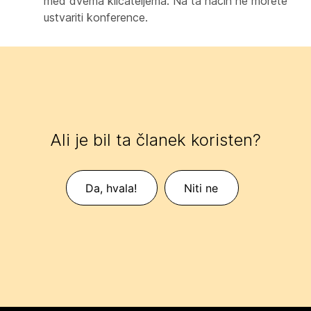
med dvema klicateljema. Na ta način ne morete
ustvariti konference.
Ali je bil ta članek koristen?
Da, hvala!
Niti ne