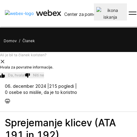
Center za pomoč
Domov
/
Članek
Ali je bil ta članek koristen?
Hvala za povratne informacije.
Da, hvala!
Niti ne
06. december 2024 |
215 pogledi |
0 osebe so mislile, da je to koristno
Sprejemanje klicev (ATA
191 in 192)