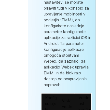
nastavitev, se morate
prijaviti tudi v konzolo za
upravljanje mobilnosti v
podjetjih (EMM), da
konfigurirate naslednje
parametre konfiguracije
aplikacije za različici iOS in
Android. Ta parameter
konfiguracije aplikacije
omogoča storitvam
Webex, da zaznajo, da
aplikacijo Webex upravlja
EMM, in da blokirajo
dostop na neupravljanih
napravah.
Konfig
Vredn
Vrsta
uracijs
ost
vredn
ki
konfig