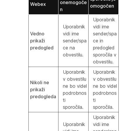
onemogoče
Webex
omogočen
n
Uporabnik
Uporabnik
vidi ime
Vedno
vidi ime
sender/spa
prikaži
sender/spa
ce in
predogled
ce na
predogled
obvestilu.
sporočila v
obvestilu.
Uporabnik
Uporabnik
v obvestilu
v obvestilu
Nikoli ne
ne bo videl
ne bo videl
prikaži
podrobnos
podrobnos
predogleda
ti
ti
sporočila.
sporočila.
Uporabnik
Uporabnik
vidi ime