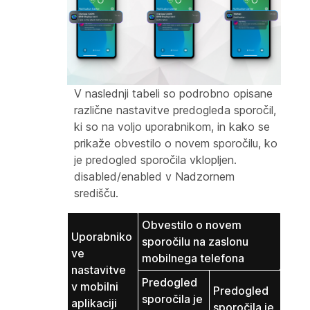
V naslednji tabeli so podrobno opisane
različne nastavitve predogleda sporočil,
ki so na voljo uporabnikom, in kako se
prikaže obvestilo o novem sporočilu, ko
je predogled sporočila vklopljen.
disabled/enabled v Nadzornem
središču.
Obvestilo o novem
Uporabniko
sporočilu na zaslonu
ve
mobilnega telefona
nastavitve
Predogled
v mobilni
Predogled
sporočila je
aplikaciji
sporočila je