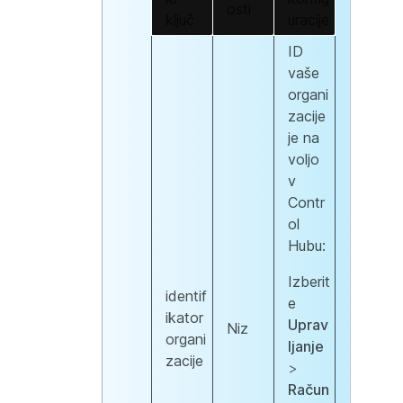
osti
ključ
uracije
ID
vaše
organi
zacije
je na
voljo
v
Contr
ol
Hubu:
Izberit
identif
e
ikator
Uprav
Niz
organi
ljanje
zacije
>
Račun