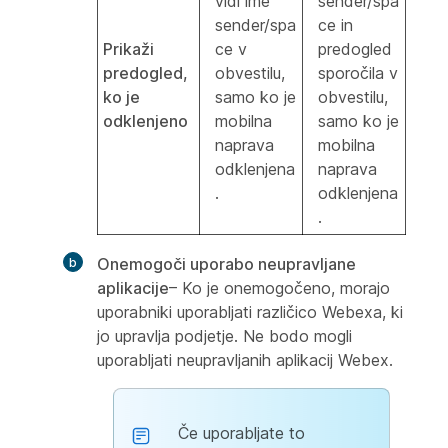
vidi ime
sender/spa
sender/spa
ce in
Prikaži
ce v
predogled
predogled,
obvestilu,
sporočila v
ko je
samo ko je
obvestilu,
odklenjeno
mobilna
samo ko je
naprava
mobilna
odklenjena
naprava
.
odklenjena
.
Onemogoči uporabo neupravljane
aplikacije
– Ko je onemogočeno, morajo
uporabniki uporabljati različico Webexa, ki
jo upravlja podjetje. Ne bodo mogli
uporabljati neupravljanih aplikacij Webex.
Če uporabljate to