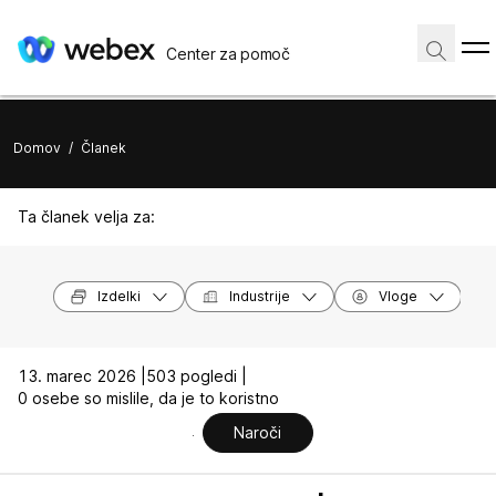
Center za pomoč
Domov
/
Članek
Ta članek velja za:
Izdelki
Industrije
Vloge
13. marec 2026 |
503 pogledi |
0 osebe so mislile, da je to koristno
Naroči