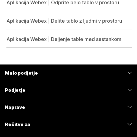
Aplikacija Webex | Odprite belo tablo v prostoru
Aplikacija Webex | Delite tablo z ljudmi v prostoru
Aplikacija Webex | Deljenje table med sestankom
Malo podjetje
Cene
Podjetje
Aplikacija Webex
Webex Suite
Naprave
Meetings
Calling
Naglavne slušalke
Calling
Rešitve za
Meetings
Kamere
Sporočanje
Izobrazba