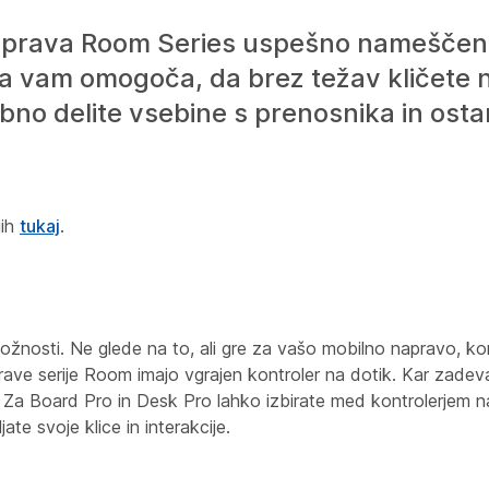
 naprava Room Series uspešno nameščen
va vam omogoča, da brez težav kličete 
ibno delite vsebine s prenosnika in ost
jih
tukaj
.
ožnosti. Ne glede na to, ali gre za vašo mobilno napravo, kont
rave serije Room imajo vgrajen kontroler na dotik. Kar zadeva 
. Za Board Pro in Desk Pro lahko izbirate med kontrolerjem na
te svoje klice in interakcije.