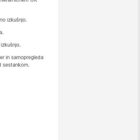
no izkušnjo.
a.
izkušnjo.
er in samopregleda
ed sestankom.