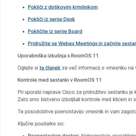
Pokliči z dotikovim krmilnikom
Pokliči iz serije Desk
Pokličite iz serije Board
Pridružite se Webex Meetings in začnite sesta
Uporabniška izkušnja s RoomOS 11
Oglejte si
ta članek
za več informacij o vmesniku na
Kontrole med sestanki v RoomOS 11
Pri uporabi naprave Cisco za pridružitev sestanku je 
Zato smo bistveno izboljšali kontrole med klicem in
Te posodobitve poenostavijo vmesnik in vam zagotovij
Ključne poudarke so:
Poenostavljen dostop:
Najpogosteje uporabljene 