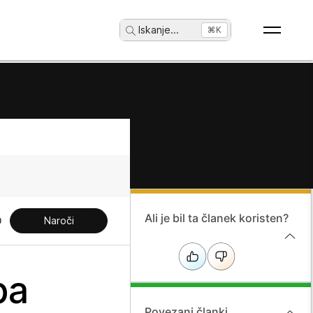
Iskanje
...
⌘K
Ali je bil ta članek koristen?
Naroči
ba
Povezani članki