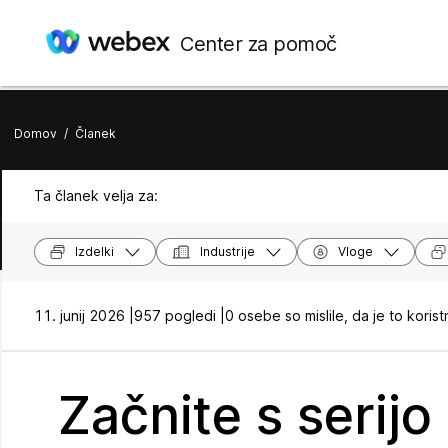
Center za pomoč
Domov
/
Članek
Ta članek velja za:
Izdelki
Industrije
Vloge
11. junij 2026 |
957 pogledi |
0 osebe so mislile, da je to koris
Začnite s serij