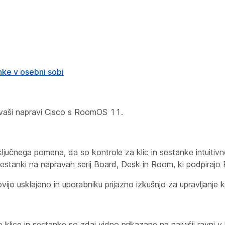
nke v osebni sobi
 vaši napravi Cisco s RoomOS 11.
ključnega pomena, da so kontrole za klic in sestanke intuitiv
 sestanki na napravah serij Board, Desk in Room, ki podpira
o usklajeno in uporabniku prijazno izkušnjo za upravljanje k
klice in sestanke so zdaj vidno prikazane na najvišji ravni 