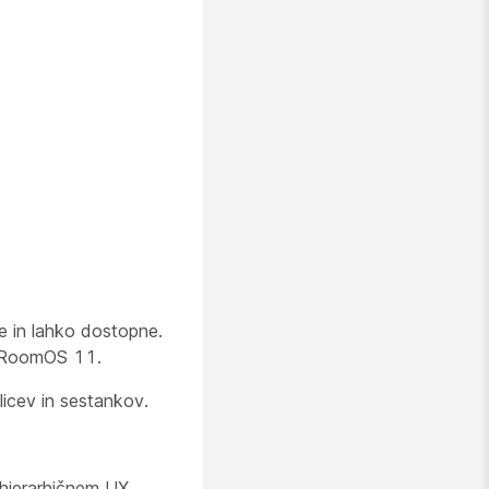
ne in lahko dostopne.
jo RoomOS 11.
licev in sestankov.
v hierarhičnem UX