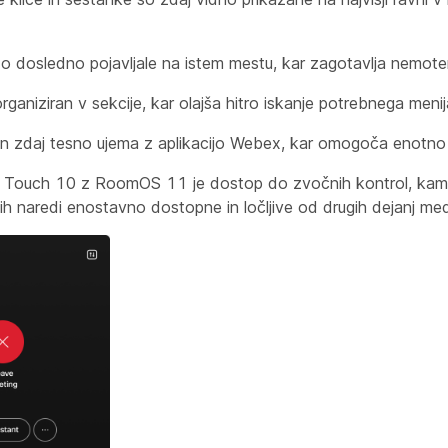
o dosledno pojavljale na istem mestu, kar zagotavlja nemote
rganiziran v sekcije, kar olajša hitro iskanje potrebnega menij
 zdaj tesno ujema z aplikacijo Webex, kar omogoča enotno 
n Touch 10 z RoomOS 11 je dostop do zvočnih kontrol, kam
r jih naredi enostavno dostopne in ločljive od drugih dejanj m