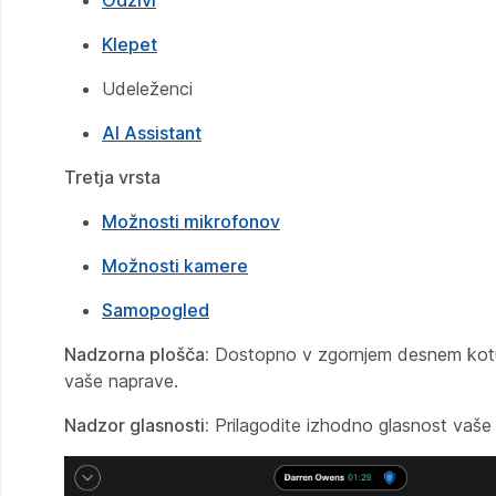
Klepet
Udeleženci
AI Assistant
Tretja vrsta
Možnosti mikrofonov
Možnosti kamere
Samopogled
Nadzorna plošča:
Dostopno v zgornjem desnem kotu
vaše naprave.
Nadzor glasnosti:
Prilagodite izhodno glasnost vaše