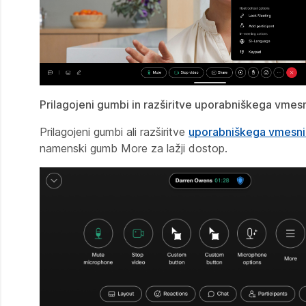
Prilagojeni gumbi in razširitve uporabniškega vmes
Prilagojeni gumbi ali razširitve
uporabniškega vmesni
namenski
gumb More za lažji dostop.