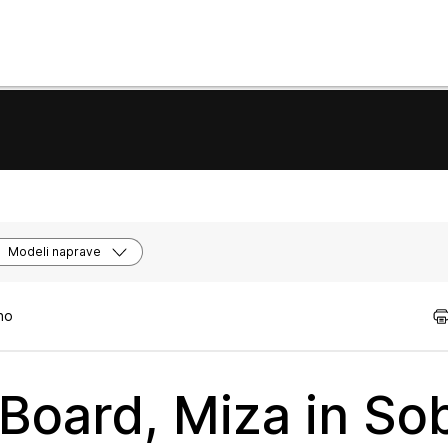
Modeli naprave
tno
o Board, Miza in So